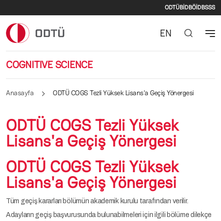
İkincil m
Ana içeriğe atla
ODTÜ
BİDB
ÖİDB
SSS
EN
COGNITIVE SCIENCE
Anasayfa
ODTÜ COGS Tezli Yüksek Lisans'a Geçiş Yönergesi
ODTÜ COGS Tezli Yüksek
Lisans'a Geçiş Yönergesi
ODTÜ COGS Tezli Yüksek
Lisans'a Geçiş Yönergesi
Tüm geçiş kararları bölümün akademik kurulu tarafından verilir.
Adayların geçiş başvurusunda bulunabilmeleri için ilgili bölüme dilekçe